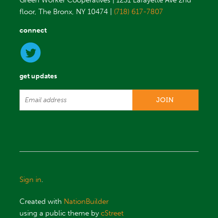
Green Worker Cooperatives | 1231 Lafayette Ave 2nd
floor, The Bronx, NY 10474 |
(718) 617-7807
connect
get updates
Sign in
.
Created with
NationBuilder
using a public theme by
cStreet