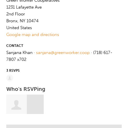
Green Worker Cooperatives
1231 Lafayette Ave
2nd Floor
Bronx, NY 10474
United States
Google map and directions
CONTACT
Sanjana Khan ·
sanjana@greenworker.coop
· (718) 617-
7807 x702
3 RSVPS
Who's RSVPing
Rosalba Reyes