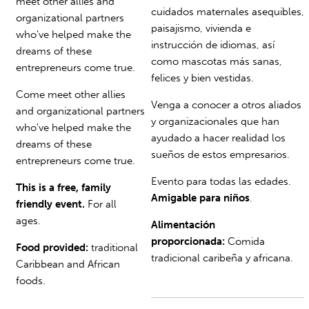
meet other allies and
cuidados maternales asequibles,
organizational partners
paisajismo, vivienda e
who've helped make the
instrucción de idiomas, así
dreams of these
como mascotas más sanas,
entrepreneurs come true.
felices y bien vestidas.
Come meet other allies
Venga a conocer a otros aliados
and organizational partners
y organizacionales que han
who've helped make the
ayudado a hacer realidad los
dreams of these
sueños de estos empresarios.
entrepreneurs come true.
Evento para todas las edades.
This is a free, family
Amigable para niños
.
friendly event.
For all
ages.
Alimentación
proporcionada:
Comida
Food provided:
traditional
tradicional caribeña y africana.
Caribbean and African
foods.