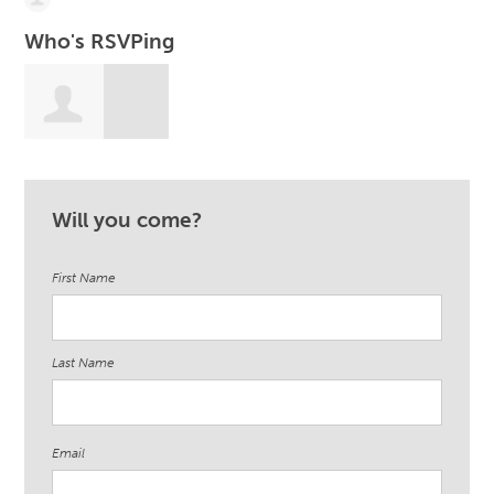
Who's RSVPing
Natassia Diaz
Will you come?
First Name
Last Name
Email