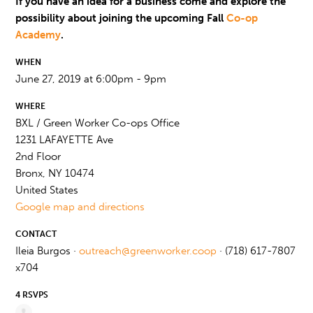
If you have an idea for a business come and explore the
possibility about joining the upcoming Fall
Co-op
Academy
.
WHEN
June 27, 2019 at 6:00pm - 9pm
WHERE
BXL / Green Worker Co-ops Office
1231 LAFAYETTE Ave
2nd Floor
Bronx, NY 10474
United States
Google map and directions
CONTACT
Ileia Burgos ·
outreach@greenworker.coop
· (718) 617-7807
x704
4 RSVPS